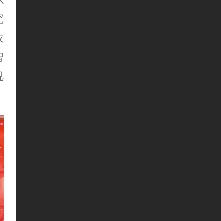
究
技
智
视